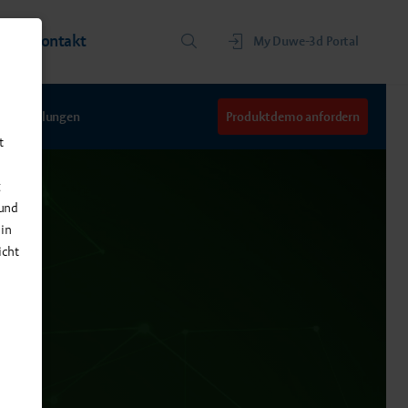
ns
Kontakt
My Duwe-3d Portal
Schulungen
Produktdemo anfordern
t
g
 und
 in
icht