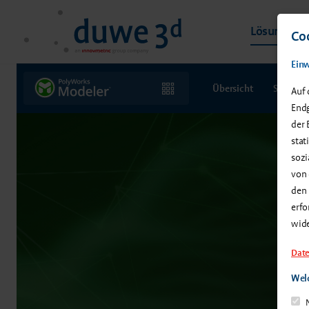
Lösungen &
Coo
Einw
Übersicht
Softwar
Auf 
Endg
der 
stat
sozi
von 
den 
erfo
wid
Date
Welc