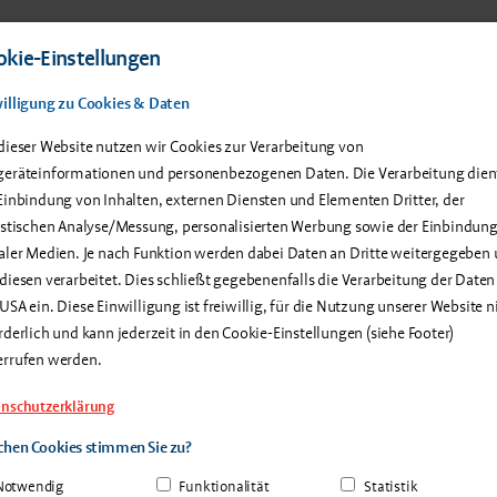
 Produkte
Service & Support
Anwenderberichte
Über u
kie-Einstellungen
illigung zu Cookies & Daten
epakete
Technische Anforderungen
What's New?
Downloads
dieser Website nutzen wir Cookies zur Verarbeitung von
eräteinformationen und personenbezogenen Daten. Die Verarbeitung dien
Einbindung von Inhalten, externen Diensten und Elementen Dritter, der
istischen Analyse/Messung, personalisierten Werbung sowie der Einbindun
aler Medien. Je nach Funktion werden dabei Daten an Dritte weitergegeben
diesen verarbeitet. Dies schließt gegebenenfalls die Verarbeitung der Daten
USA ein. Diese Einwilligung ist freiwillig, für die Nutzung unserer Website n
rderlich und kann jederzeit in den Cookie-Einstellungen (siehe Footer)
errufen werden.
nschutzerklärung
hen Cookies stimmen Sie zu?
Was gibt es Neues in
Notwendig
Funktionalität
Statistik