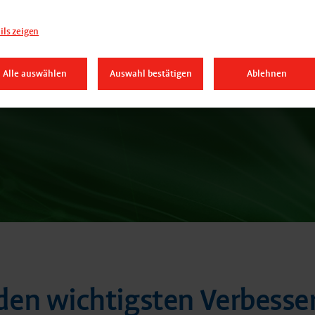
PolyWorks|Modeler™
ils zeigen
Alle auswählen
Auswahl bestätigen
Ablehnen
Jetzt Schulungstermin sichern
n den wichtigsten Verbess