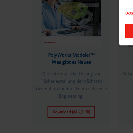
Deta
PolyWorks|Modeler™
Was gibt es Neues
Die automatische Lösung zur
Ablau
Flächenerstellung der nächsten
Generation für intelligentes Reverse
Engineering.
Download (846,3 KB)