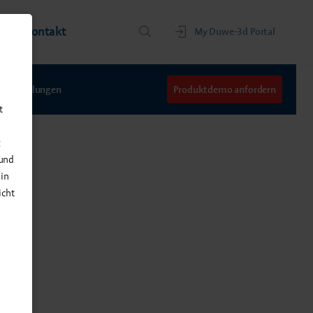
ns
Kontakt
My Duwe-3d Portal
Schulungen
Produktdemo anfordern
t
g
 und
 in
icht