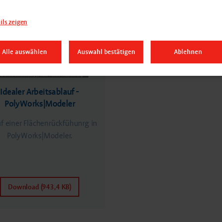
ils zeigen
Alle auswählen
Auswahl bestätigen
Ablehnen
Idealer Arbeitsablauf -
PolyWorks|Modeler
f einer Flächenrückfühunrg in
PolyWorks|Modeler.
Download (943,4 KB)