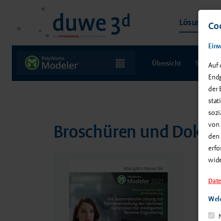
Lösungen &
Coo
Einw
Übersicht
Softwar
Auf 
Endg
der 
stat
sozi
von 
Broschüren und Doku
den 
erfo
wid
Date
Welc