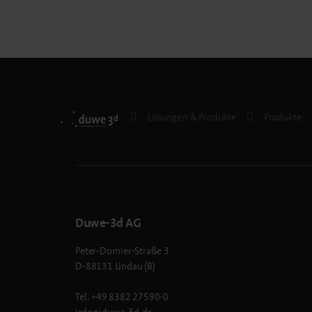
Lösungen & Produkte
Produkte
Duwe-3d AG
Peter-Dornier-Straße 3
D-88131 Lindau (B)
Tel.
+49 8382 27590-0
info@duwe-3d.de