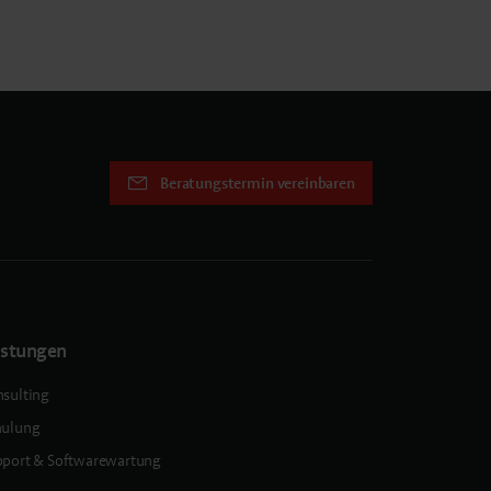
Beratungstermin vereinbaren
istungen
sulting
hulung
port & Softwarewartung