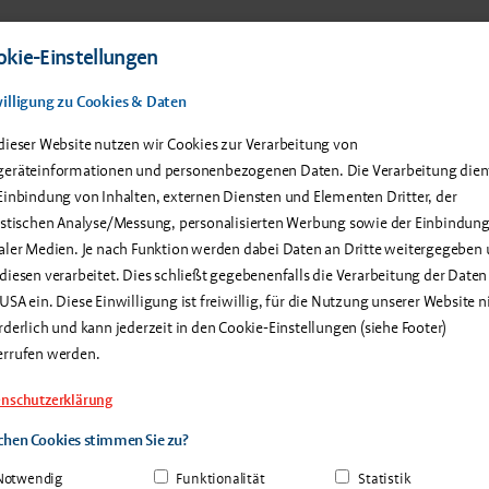
 Produkte
Service & Support
Anwenderberichte
Über u
kie-Einstellungen
illigung zu Cookies & Daten
epakete
Technische Anforderungen
What's New?
Downloads
dieser Website nutzen wir Cookies zur Verarbeitung von
eräteinformationen und personenbezogenen Daten. Die Verarbeitung dien
Einbindung von Inhalten, externen Diensten und Elementen Dritter, der
istischen Analyse/Messung, personalisierten Werbung sowie der Einbindun
aler Medien. Je nach Funktion werden dabei Daten an Dritte weitergegeben
diesen verarbeitet. Dies schließt gegebenenfalls die Verarbeitung der Daten
mente
USA ein. Diese Einwilligung ist freiwillig, für die Nutzung unserer Website n
rderlich und kann jederzeit in den Cookie-Einstellungen (siehe Footer)
errufen werden.
nschutzerklärung
hen Cookies stimmen Sie zu?
Notwendig
Funktionalität
Statistik