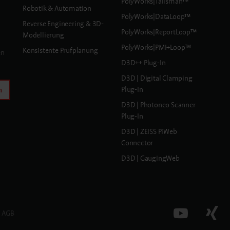
PolyWorks|Talisman™
Robotik & Automation
PolyWorks|DataLoop™
Reverse Engineering & 3D-
PolyWorks|ReportLoop™
Modellierung
PolyWorks|PMI+Loop™
Konsistente Prüfplanung
en
D3D++ Plug-In
D3D | Digital Clamping
Plug-In
n
D3D | Photoneo Scanner
Plug-In
D3D | ZEISS PiWeb
Connector
D3D | GaugingWeb
AGB