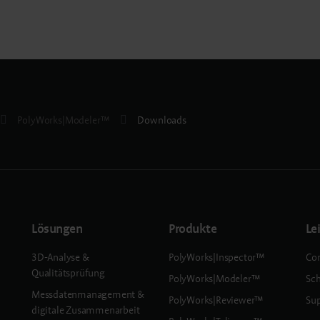
PolyWorks|Modeler™
Downloads
Lösungen
Produkte
Le
3D-Analyse &
PolyWorks|Inspector™
Con
Qualitätsprüfung
PolyWorks|Modeler™
Sc
Messdatenmanagement &
PolyWorks|Reviewer™
Sup
digitale Zusammenarbeit