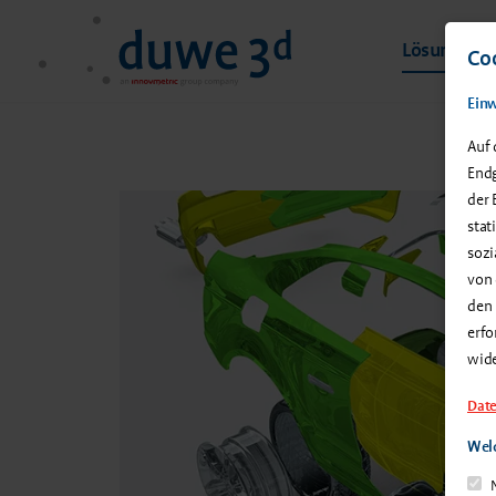
Lösungen &
Coo
Einw
Auf 
Endg
der 
stat
sozi
von 
den 
erfo
wid
Date
Welc