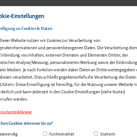
 Produkte
Service & Support
Anwenderberichte
Über u
kie-Einstellungen
illigung zu Cookies & Daten
dieser Website nutzen wir Cookies zur Verarbeitung von
eräteinformationen und personenbezogenen Daten. Die Verarbeitung dien
Einbindung von Inhalten, externen Diensten und Elementen Dritter, der
istischen Analyse/Messung, personalisierten Werbung sowie der Einbindun
aler Medien. Je nach Funktion werden dabei Daten an Dritte weitergegeben
diesen verarbeitet. Dies schließt gegebenenfalls die Verarbeitung der Daten
USA ein. Diese Einwilligung ist freiwillig, für die Nutzung unserer Website n
rderlich und kann jederzeit in den Cookie-Einstellungen (siehe Footer)
errufen werden.
nschutzerklärung
hen Cookies stimmen Sie zu?
Notwendig
Funktionalität
Statistik