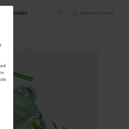
ns
Kontakt
My Duwe-3d Portal
t
g
 und
 in
icht