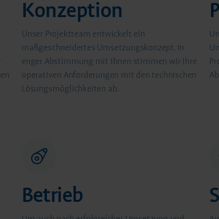
Konzeption
Unser Projektteam entwickelt ein
Un
maßgeschneidertes Umsetzungskonzept. In
Um
r
enger Abstimmung mit Ihnen stimmen wir Ihre
Pr
nen
operativen Anforderungen mit den technischen
Ab
Lösungsmöglichkeiten ab.
Betrieb
Um auch nach erfolgreicher Umsetzung und
​A