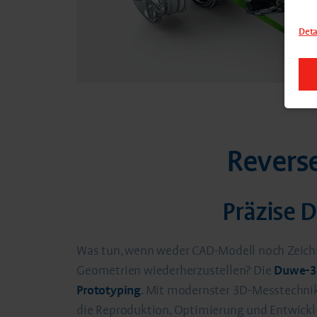
Deta
Revers
Präzise D
Was tun, wenn weder CAD-Modell noch Zeichnun
Geometrien wiederherzustellen? Die
Duwe-3
Prototyping
. Mit modernster 3D-Messtechnik 
die Reproduktion, Optimierung und Entwicklun