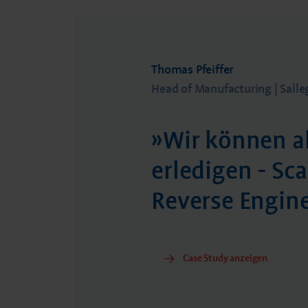
Thomas Pfeiffer
Head of Manufacturing | Sal
»Wir können al
erledigen - S
Reverse Engin
Case Study anzeigen