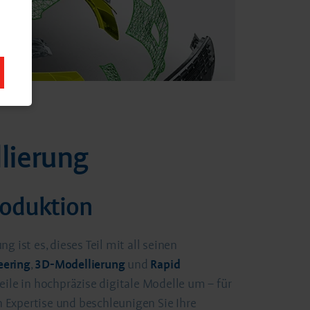
lierung
produktion
ist es, dieses Teil mit all seinen
eering
,
3D-Modellierung
und
Rapid
ile in hochpräzise digitale Modelle um – für
 Expertise und beschleunigen Sie Ihre