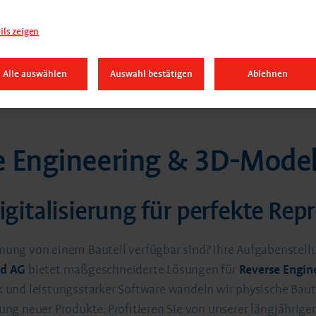
ils zeigen
Alle auswählen
Auswahl bestätigen
Ablehnen
e Engineering & 3D-Model
igitalisierung für perfekte Re
g von einem Bauteil verfügbar sind? Ihre Aufgabenstellung 
d AG
bietet maßgeschneiderte Lösungen für
Reverse Engin
und leistungsstarker Software wandeln wir physische Baute
g neuer Produkte. Profitieren Sie von unserer längjährigen