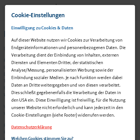
Cookie-Einstellungen
Einwilligung zu Cookies & Daten
Impressum
Auf dieser Website nutzen wir Cookies zur Verarbeitung von
Endgeräteinformationen und personenbezogenen Daten. Die
Duwe-3d AG
Verarbeitung dient der Einbindung von Inhalten, externen
Peter-Dornier-Straße 3
Diensten und Elementen Dritter, der statistischen
88131 Lindau (Bodensee)
Analyse/Messung, personalisierten Werbung sowie der
Deutschland
Einbindung sozialer Medien. Je nach Funktion werden dabei
Tel: +49 8382 27590-0
Daten an Dritte weitergegeben und von diesen verarbeitet.
E-Mail: info@duwe-3d.de
Dies schließt gegebenenfalls die Verarbeitung der Daten in
Web: www.duwe-3d.de
den USA ein. Diese Einwilligung ist freiwillig, für die Nutzung
Vorstand: Claus Knoll
unserer Website nicht erforderlich und kann jederzeit in den
Vorsitzender des Aufsichtsrates: Stéphane Leclerc
Cookie-Einstellungen (siehe Footer) widerrufen werden.
Registergericht: Amtsgericht Kempten
Datenschutzerklärung
Registernummer: HRB 13048
Welchen Cookies stimmen Sie zu?
Umsatzsteuer-Identifikationsnummer gemäß §27a