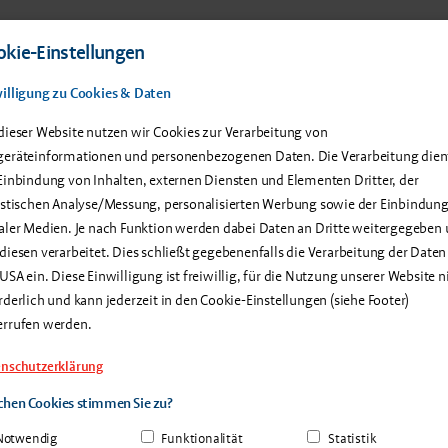
 Produkte
Service & Support
Anwenderberichte
Über u
kie-Einstellungen
illigung zu Cookies & Daten
dieser Website nutzen wir Cookies zur Verarbeitung von
eräteinformationen und personenbezogenen Daten. Die Verarbeitung dien
Einbindung von Inhalten, externen Diensten und Elementen Dritter, der
endertreffen 2024 | Inse
istischen Analyse/Messung, personalisierten Werbung sowie der Einbindun
aler Medien. Je nach Funktion werden dabei Daten an Dritte weitergegeben
diesen verarbeitet. Dies schließt gegebenenfalls die Verarbeitung der Daten
USA ein. Diese Einwilligung ist freiwillig, für die Nutzung unserer Website n
rderlich und kann jederzeit in den Cookie-Einstellungen (siehe Footer)
errufen werden.
nschutzerklärung
Dienstleistungsanbieter und Gerätehersteller machen das 
hen Cookies stimmen Sie zu?
-Messtechnik.
Notwendig
Funktionalität
Statistik