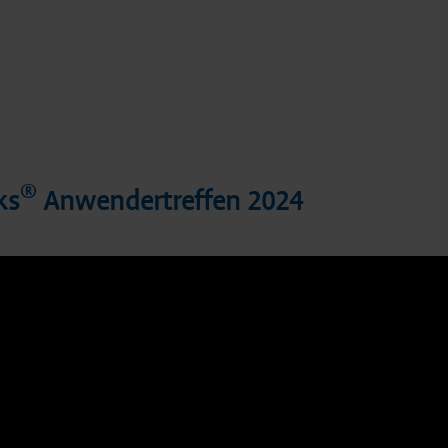
®
ks
Anwendertreffen 2024