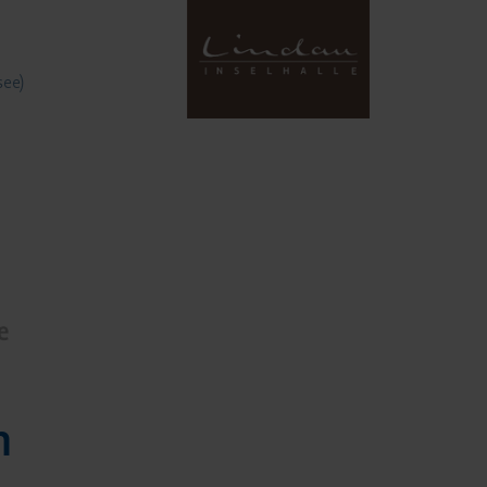
see)
n