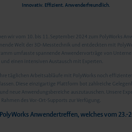
Innovativ. Effizient. Anwenderfreundlich.
en wir vom 10. bis 11. September 2024 zum PolyWorks Anwen
nnende Welt der 3D-Messtechnik und entdeckten mit PolyWork
ramm umfasste spannende Anwendervorträge von Unternehm
 und einen intensiven Austausch mit Experten.
 ihre täglichen Arbeitsabläufe mit PolyWorks noch effizient
lassen. Diese einzigartige Plattform bot zahlreiche Gelege
es und neue Anwendungsbereiche auszutauschen. Unsere Ex
 Rahmen des Vor-Ort-Supports zur Verfügung.
. PolyWorks Anwendertreffen, welches vom 23.-24