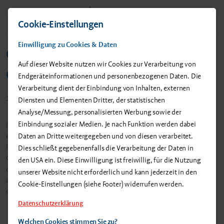
Cookie-Einstellungen
Einwilligung zu Cookies & Daten
Qualitätsmanagement vs.
Auf dieser Website nutzen wir Cookies zur Verarbeitung von
Qualitätssicherung
Endgeräteinformationen und personenbezogenen Daten. Die
Verarbeitung dient der Einbindung von Inhalten, externen
14. Jan. 2024
Diensten und Elementen Dritter, der statistischen
Analyse/Messung, personalisierten Werbung sowie der
Einbindung sozialer Medien. Je nach Funktion werden dabei
Die 3D-Messtechnik (auch optische oder taktile Messung genannt) ist
ein unverzichtbarer Bestandteil der modernen Qualitätssicherung und
Daten an Dritte weitergegeben und von diesen verarbeitet.
Fertigung. Sie ermöglicht die hochpräzise Erfassung und Analyse der
Dies schließt gegebenenfalls die Verarbeitung der Daten in
Geometrie von Bauteilen. Die Automation dieses Prozesses bedeutet,
den USA ein. Diese Einwilligung ist freiwillig, für die Nutzung
dass die Messaufgaben nicht mehr manuell, sondern von Robotern,
unserer Website nicht erforderlich und kann jederzeit in den
automatisierten Messzellen oder integrierten Inline-Systemen
Cookie-Einstellungen (siehe Footer) widerrufen werden.
durchgeführt werden.
Datenschutzerklärung
Welchen Cookies stimmen Sie zu?