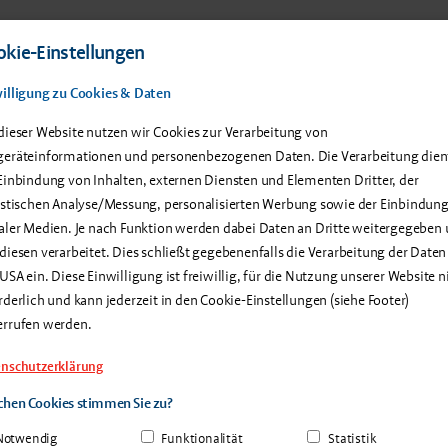
 Produkte
Service & Support
Anwenderberichte
Über u
kie-Einstellungen
illigung zu Cookies & Daten
dieser Website nutzen wir Cookies zur Verarbeitung von
eräteinformationen und personenbezogenen Daten. Die Verarbeitung dien
Einbindung von Inhalten, externen Diensten und Elementen Dritter, der
ne persönliche Produktde
istischen Analyse/Messung, personalisierten Werbung sowie der Einbindun
aler Medien. Je nach Funktion werden dabei Daten an Dritte weitergegeben
diesen verarbeitet. Dies schließt gegebenenfalls die Verarbeitung der Daten
USA ein. Diese Einwilligung ist freiwillig, für die Nutzung unserer Website n
rderlich und kann jederzeit in den Cookie-Einstellungen (siehe Footer)
Nachname
*
errufen werden.
nschutzerklärung
hen Cookies stimmen Sie zu?
Telefon
Notwendig
Funktionalität
Statistik