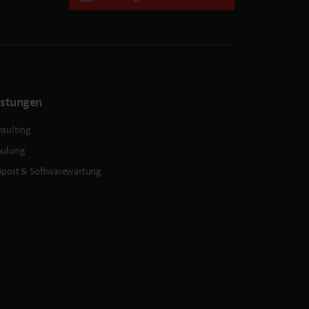
istungen
sulting
hulung
port & Softwarewartung