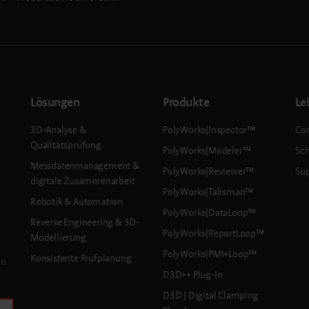
Lösungen
Produkte
Le
3D-Analyse &
PolyWorks|Inspector™
Con
Qualitätsprüfung
PolyWorks|Modeler™
Sc
Messdatenmanagement &
PolyWorks|Reviewer™
Sup
digitale Zusammenarbeit
PolyWorks|Talisman™
Robotik & Automation
PolyWorks|DataLoop™
Reverse Engineering & 3D-
PolyWorks|ReportLoop™
Modellierung
PolyWorks|PMI+Loop™
Konsistente Prüfplanung
en
D3D++ Plug-In
D3D | Digital Clamping